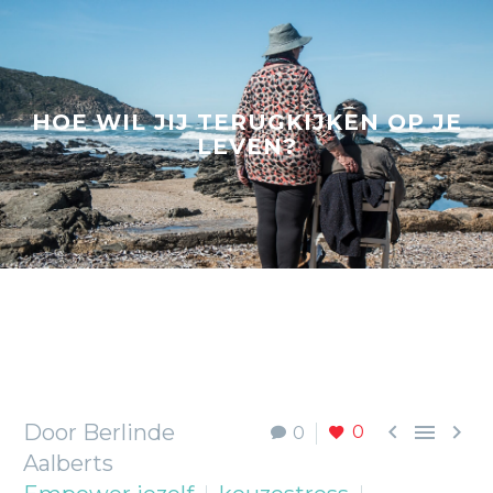
HOE WIL JIJ TERUGKIJKEN OP JE
LEVEN?



Door Berlinde
0
0
Aalberts