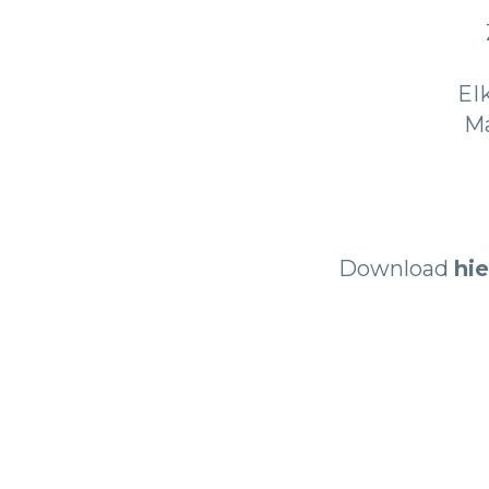
El
Ma
Download
hie