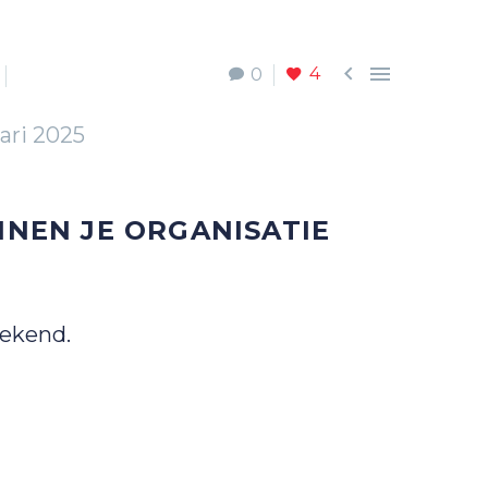


4
0
uari 2025
INNEN JE ORGANISATIE
rekend.